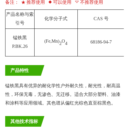
备注：
推荐使用
可以使用
不推荐使用
产品名称与索
化学分子式
CAS 号
引号
锰铁黑
(Fe,Mn)
O
68186-94-7
2
4
P.BK.26
产品特性
锰铁黑具有优异的耐化学性户外耐久性，耐光性，耐高温
性，环保无毒，无渗色、无迁移。适合大部分塑料、油漆
和涂料等应用领域。其色谱从偏红光棕色直至棕黑色。
其他技术指标