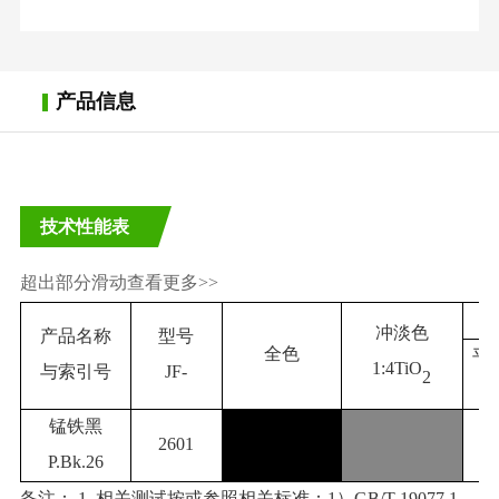
产品信息
技术性能表
超出部分滑动查看更多>>
冲淡色
产品名称
型号
全色
平
1:4TiO
与索引号
JF-
2
(
锰铁黑
2601
P.Bk.26
备注：
1. 相关测试按或参照相关标准：1）GB/T 19077.1-