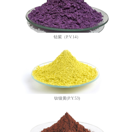
钴紫（P.V.14）
钛镍黄(P.Y.53)