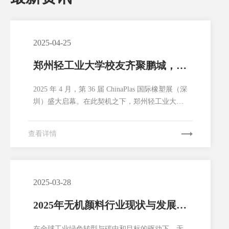
2025-04-25
郑州轻工业大学校友齐聚鹏城，共
促高分子材料领域新发展
2025 年 4 月，第 36 届 ChinaPlas 国际橡塑展（深
圳）盛大启幕。在此契机之下，郑州轻工业大学
校友代表们纷纷奔赴鹏城，开展了一系列精彩纷
呈的校企交流与行业对话活动，为高分子材料领
查看详情
域的创新发展以及校友间的协同共进注入了全新
活力。
2025-03-28
2025年无机颜料行业现状与发展趋
势分析
在全球工业绿色转型与碳中和目标的驱动下，无