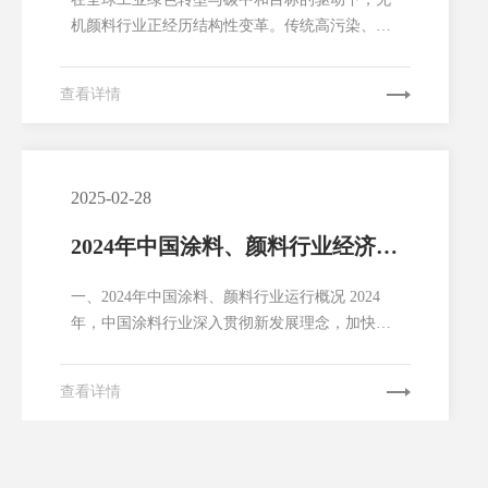
机颜料行业正经历结构性变革。传统高污染、高
能耗的生产模式逐渐被颠覆，技术创新与可持续
发展成为行业主旋律。2025年，无机颜料市场规
查看详情
模预计突破500亿美元，但增长逻辑已从“量”转
向“质”——环保性、功能性和循环性成为核心竞
争力。本文从行业现状、技术突破、市场分化及
未来趋势等多维度...
2025-02-28
2024年中国涂料、颜料行业经济运
行通报
一、2024年中国涂料、颜料行业运行概况 2024
年，中国涂料行业深入贯彻新发展理念，加快构
建新发展格局，稳步发展新质生产力，扎实推进
高质量发展，绿色低碳转型加速推进，数字化升
查看详情
级步伐加快，经济运行总体平稳、稳中有进并取
得新的突破。 经中国涂料工业协会统计，2024
年，中国涂料...